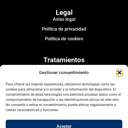
Legal
Aviso legal
Política de privacidad
Política de cookies
Tratamientos
Rinoplastia Málaga
Gestionar consentimiento
Rinoplastia ultrasónica
Para ofrecer las mejores experiencias, utilizamos tecnologías como las
Otorrinolaringología
cookies para almacenar y/o acceder a la información del dispositivo. El
Rinoplastia Marbella
consentimiento de estas tecnologías nos permitirá procesar datos como el
comportamiento de navegación o las identificaciones únicas en este sitio.
Rinoplastia Estepona
No consentir o retirar el consentimiento, puede afectar negativamente a
ciertas características y funciones.
Rinoplastia Fuengirola
Aceptar